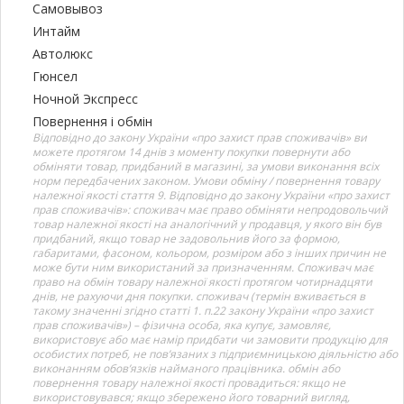
Самовывоз
Интайм
Автолюкс
Гюнсел
Ночной Экспресс
Повернення і обмін
Відповідно до закону України «про захист прав споживачів» ви
можете протягом 14 днів з моменту покупки повернути або
обміняти товар, придбаний в магазині, за умови виконання всіх
норм передбачених законом. Умови обміну / повернення товару
належної якості стаття 9. Відповідно до закону України «про захист
прав споживачів»: споживач має право обміняти непродовольчий
товар належної якості на аналогічний у продавця, у якого він був
придбаний, якщо товар не задовольнив його за формою,
габаритами, фасоном, кольором, розміром або з інших причин не
може бути ним використаний за призначенням. Споживач має
право на обмін товару належної якості протягом чотирнадцяти
днів, не рахуючи дня покупки. споживач (термін вживається в
такому значенні згідно статті 1. п.22 закону України «про захист
прав споживачів») – фізична особа, яка купує, замовляє,
використовує або має намір придбати чи замовити продукцію для
особистих потреб, не пов’язаних з підприємницькою діяльністю або
виконанням обов’язків найманого працівника. обмін або
повернення товару належної якості провадиться: якщо не
використовувався; якщо збережено його товарний вигляд,