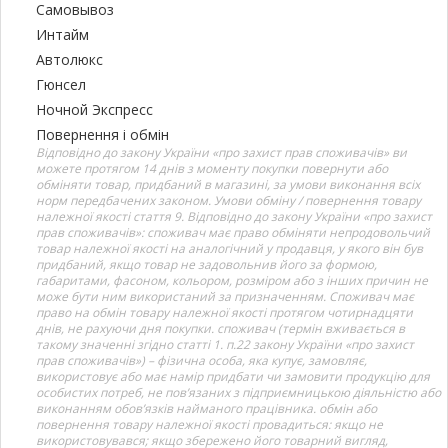
Самовывоз
Интайм
Автолюкс
Гюнсел
Ночной Экспресс
Повернення і обмін
Відповідно до закону України «про захист прав споживачів» ви
можете протягом 14 днів з моменту покупки повернути або
обміняти товар, придбаний в магазині, за умови виконання всіх
норм передбачених законом. Умови обміну / повернення товару
належної якості стаття 9. Відповідно до закону України «про захист
прав споживачів»: споживач має право обміняти непродовольчий
товар належної якості на аналогічний у продавця, у якого він був
придбаний, якщо товар не задовольнив його за формою,
габаритами, фасоном, кольором, розміром або з інших причин не
може бути ним використаний за призначенням. Споживач має
право на обмін товару належної якості протягом чотирнадцяти
днів, не рахуючи дня покупки. споживач (термін вживається в
такому значенні згідно статті 1. п.22 закону України «про захист
прав споживачів») – фізична особа, яка купує, замовляє,
використовує або має намір придбати чи замовити продукцію для
особистих потреб, не пов’язаних з підприємницькою діяльністю або
виконанням обов’язків найманого працівника. обмін або
повернення товару належної якості провадиться: якщо не
використовувався; якщо збережено його товарний вигляд,