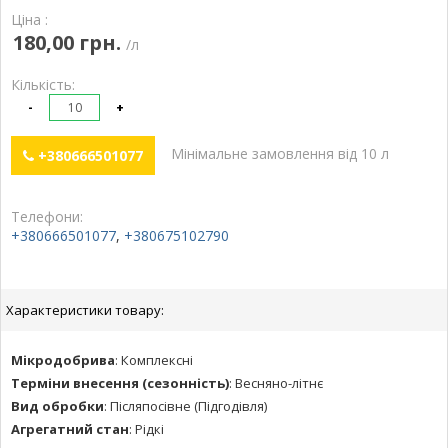
Ціна :
180,00 грн.
/л
Кількість:
-
+
Мінімальне замовлення від 10 л
+380666501077
Телефони:
+380666501077
,
+380675102790
Характеристики товару:
Мікродобрива
:
Комплексні
Терміни внесення (сезонність)
:
Весняно-літнє
Вид обробки
:
Післяпосівне (Підгодівля)
Агрегатний стан
:
Рідкі