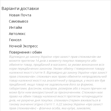
Варіанти доставки
Новая Почта
Самовывоз
Интайм
Автолюкс
Гюнсел
Ночной Экспресс
Повернення і обмін
Відповідно до закону України «про захист прав споживачів» ви
можете протягом 14 днів з моменту покупки повернути або
обміняти товар, придбаний в магазині, за умови виконання всіх
норм передбачених законом. Умови обміну / повернення товару
належної якості стаття 9. Відповідно до закону України «про захист
прав споживачів»: споживач має право обміняти непродовольчий
товар належної якості на аналогічний у продавця, у якого він був
придбаний, якщо товар не задовольнив його за формою,
габаритами, фасоном, кольором, розміром або з інших причин не
може бути ним використаний за призначенням. Споживач має
право на обмін товару належної якості протягом чотирнадцяти
днів, не рахуючи дня покупки. споживач (термін вживається в
такому значенні згідно статті 1. п.22 закону України «про захист
прав споживачів») – фізична особа, яка купує, замовляє,