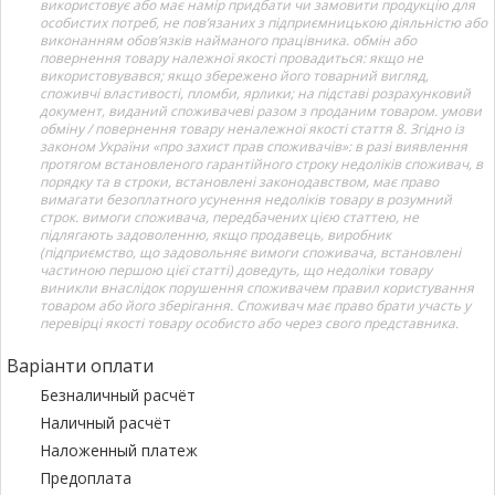
використовує або має намір придбати чи замовити продукцію для
особистих потреб, не пов’язаних з підприємницькою діяльністю або
виконанням обов’язків найманого працівника. обмін або
повернення товару належної якості провадиться: якщо не
використовувався; якщо збережено його товарний вигляд,
споживчі властивості, пломби, ярлики; на підставі розрахунковий
документ, виданий споживачеві разом з проданим товаром. умови
обміну / повернення товару неналежної якості стаття 8. Згідно із
законом України «про захист прав споживачів»: в разі виявлення
протягом встановленого гарантійного строку недоліків споживач, в
порядку та в строки, встановлені законодавством, має право
вимагати безоплатного усунення недоліків товару в розумний
строк. вимоги споживача, передбачених цією статтею, не
підлягають задоволенню, якщо продавець, виробник
(підприємство, що задовольняє вимоги споживача, встановлені
частиною першою цієї статті) доведуть, що недоліки товару
виникли внаслідок порушення споживачем правил користування
товаром або його зберігання. Споживач має право брати участь у
перевірці якості товару особисто або через свого представника.
Варіанти оплати
Безналичный расчёт
Наличный расчёт
Наложенный платеж
Предоплата