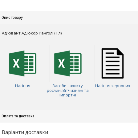
Опис товару
Ад'ювант Ад'юкор Ранголі (1 л)
Насіння
Засоби захисту
Насіння зернових
рослин, Вітчизняні та
імпортні
Оплата та доставка
Варіанти доставки