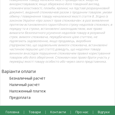
використовувався; якщо збережено його товарний вигляд,
споживчі властивості, пломби, ярлики; на підставі розрахунковий
документ, виданий споживачеві разом з проданим товаром. умови
обміну / повернення товару неналежної якості стаття 8. Згідно із
законом України «про захист прав споживачів»: в разі виявлення
протягом встановленого гарантійного строку недоліків споживач, в
порядку та в строки, встановлені законодавством, має право
вимагати безоплатного усунення недоліків товару в розумний
строк. вимоги споживача, передбачених цією статтею, не
підлягають задоволенню, якщо продавець, виробник
(підприємство, що задовольняє вимоги споживача, встановлені
частиною першою цієї статті) доведуть, що недоліки товару
виникли внаслідок порушення споживачем правил користування
товаром або його зберігання. Споживач має право брати участь у
перевірці якості товару особисто або через свого представника.
Варіанти оплати
Безналичный расчёт
Наличный расчёт
Наложенный платеж
Предоплата
Головна
|
Товари
|
Контакти
|
Про нас
|
Відгуки