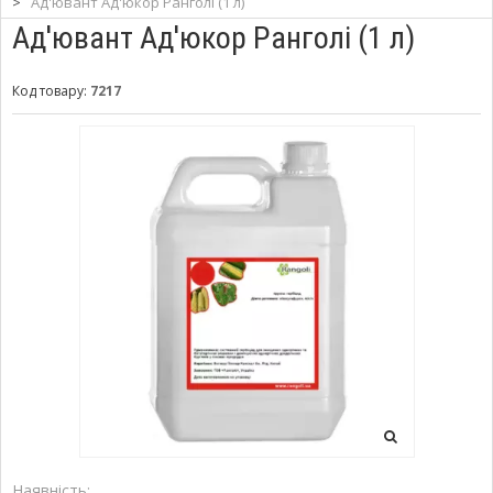
>
Ад'ювант Ад'юкор Ранголі (1 л)
Ад'ювант Ад'юкор Ранголі (1 л)
Код товару:
7217
Наявність: